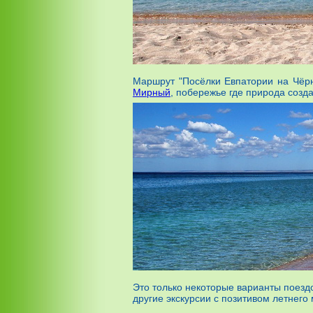
Маршрут "Посёлки Евпатории на Чёрн
Мирный
, побережье где природа созд
Это только некоторые варианты поезд
другие экскурсии с позитивом летнег