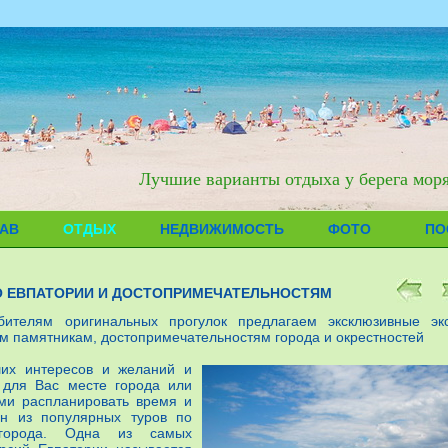
Лучшие варианты отдыха у берега мор
АВ
ОТДЫХ
НЕДВИЖИМОСТЬ
ФОТО
ПО
О ЕВПАТОРИИ И ДОСТОПРИМЕЧАТЕЛЬНОСТЯМ
ителям оригинальных прогулок предлагаем эксклюзивные эк
м памятникам, достопримечательностям города и окрестностей
ших интересов и желаний и
 для Вас месте города или
ми распланировать время и
н из популярных туров по
о города. Одна из самых