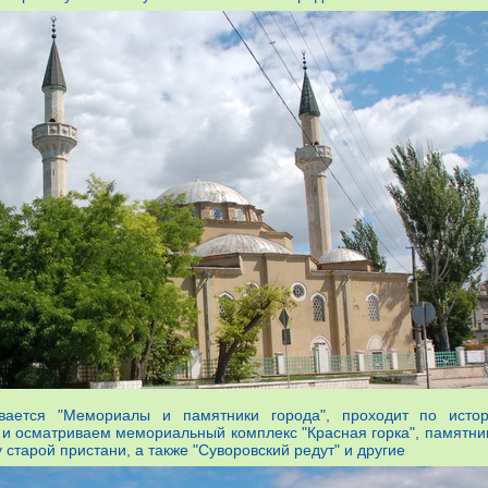
вается "Мемориалы и памятники города", проходит по исто
 осматриваем мемориальный комплекс "Красная горка", памятни
 старой пристани, а также "Суворовский редут" и другие