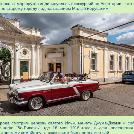
новных маршрутов индивидуальных экскурсий по Евпатории - это 
т по старому городу под называнием Малый иерусалим
рода смотрим церковь святого Ильи, мечеть Джума-Джами и соб
е кафе "Бо-Риважъ", где 16 мая 1916 года, в день посещения
аторскому семейству а также свите был предложен чай