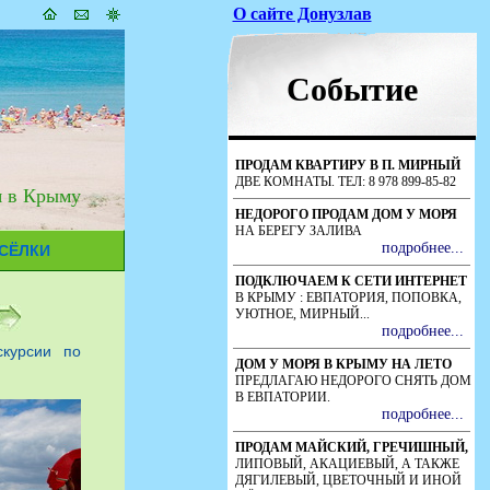
я в Крыму
СЁЛКИ
скурсии по