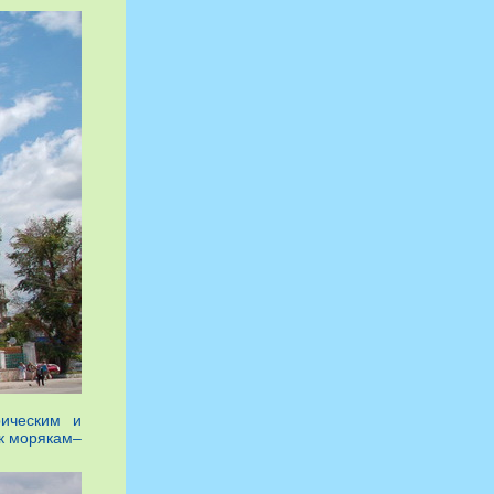
рическим и
к морякам–