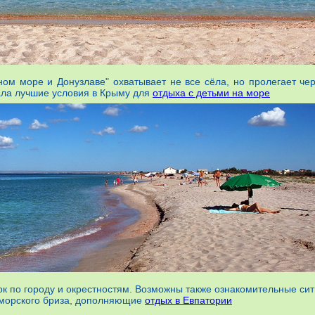
ом море и Донузлаве" охватывает не все сёла, но пролегает че
ала лучшие условия в Крыму для
отдыха с детьми на море
ок по городу и окрестностям. Возможны также ознакомительные си
о морского бриза, дополняющие
отдых в Евпатории