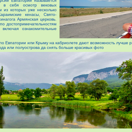
рсий Евпатории называется
т в себя осмотр вековых
м из которых уже несколько
араимские кенасы, Свято-
синагога Армянская церковь.
 по достопримечательностям
 включая ознакомительные
по Евпатории или Крыму на кабриолете дают возможность лучше 
ода или полуострова да снять больше красивых фото