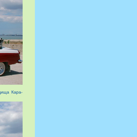
дища Кара-