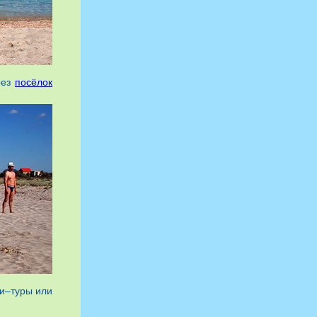
рез
посёлок
ти–туры или