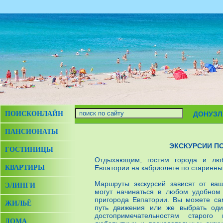
ПОИСКОНЛАЙН
ДОНУЗЛ
ПАНСИОНАТЫ
ЭКСКУРСИИ П
ГОСТИНИЦЫ
Отдыхающим, гостям города и люб
КВАРТИРЫ
Евпатории на кабриолете по старинны
Маршруты экскурсий зависят от ва
ЭЛИНГИ
могут начинаться в любом удобном
пригорода Евпатории. Вы можете са
ЖИЛЬЁ
путь движения или же выбрать оди
достопримечательностям старог
ДОМА