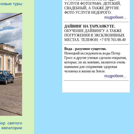
новые туры
ор святого
 евпатории