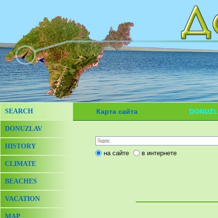
SEARCH
Карта сайта
DONUZL
DONUZLAV
HISTORY
на сайте
в интернете
CLIMATE
BEACHES
VACATION
MAP