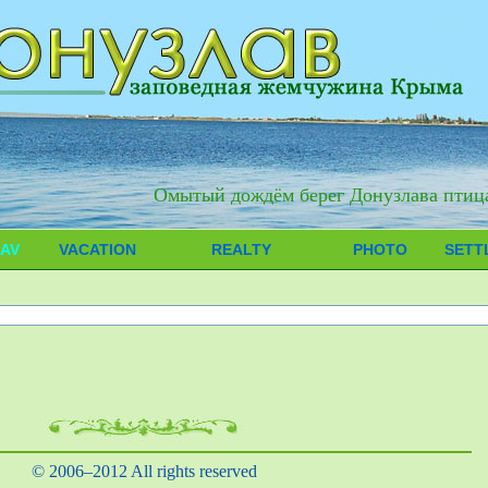
Омытый дождём берег Донузлава птиц
AV
VACATION
REALTY
PHOTO
SETT
© 2006–2012 All rights reserved