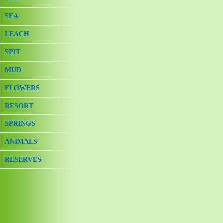
SEA
LEACH
SPIT
MUD
FLOWERS
RESORT
SPRINGS
ANIMALS
RESERVES